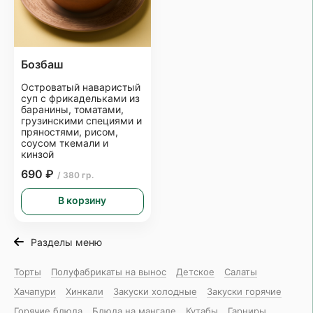
Бозбаш
Островатый наваристый
суп с фрикадельками из
баранины, томатами,
грузинскими специями и
пряностями, рисом,
соусом ткемали и
кинзой
690 ₽
/ 380 гр.
В корзину
Разделы меню
Торты
Полуфабрикаты на вынос
Детское
Салаты
Хачапури
Хинкали
Закуски холодные
Закуски горячие
Горячие блюда
Блюда на мангале
Кутабы
Гарниры