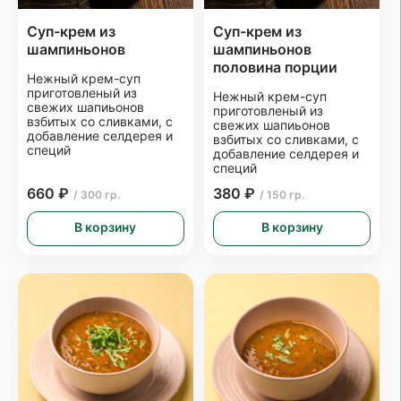
Суп-крем из
Суп-крем из
шампиньонов
шампиньонов
половина порции
Нежный крем-суп
приготовленый из
Нежный крем-суп
свежих шапиьонов
приготовленый из
взбитых со сливками, с
свежих шапиьонов
добавление селдерея и
взбитых со сливками, с
специй
добавление селдерея и
специй
660 ₽
380 ₽
/ 300 гр.
/ 150 гр.
В корзину
В корзину