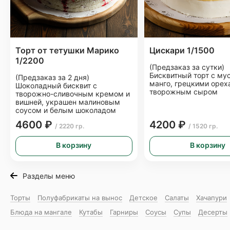
Торт от тетушки Марико
Цискари 1/1500
1/2200
(Предзаказ за сутки)
Бисквитный торт с му
(Предзаказ за 2 дня)
манго, грецкими орех
Шоколадный бисквит с
творожным сыром
творожно-сливочным кремом и
вишней, украшен малиновым
соусом и белым шоколадом
4600 ₽
4200 ₽
/ 2220 гр.
/ 1520 гр.
В корзину
В корзину
Разделы меню
Торты
Полуфабрикаты на вынос
Детское
Салаты
Хачапури
Блюда на мангале
Кутабы
Гарниры
Соусы
Супы
Десерты