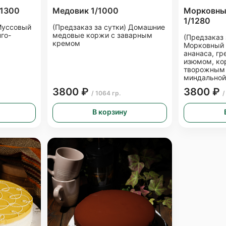
/1300
Медовик 1/1000
Морковны
1/1280
 Муссовый
(Предзаказ за сутки) Домашние
го-
медовые коржи с заварным
(Предзаказ 
кремом
Морковный 
ананаса, г
изюмом, ко
творожным
миндальной
3800 ₽
3800 ₽
/ 1064 гр.
/
В корзину