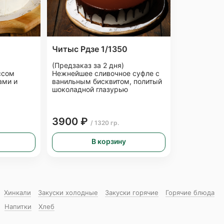
Читыс Рдзе 1/1350
(Предзаказ за 2 дня)
ссом
Нежнейшее сливочное суфле с
ами и
ванильным бисквитом, политый
шоколадной глазурью
3900 ₽
/ 1320 гр.
В корзину
Хинкали
Закуски холодные
Закуски горячие
Горячие блюда
Напитки
Хлеб